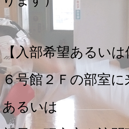
ります）
【入部希望あるいは
６号館２Ｆの部室に
あるいは